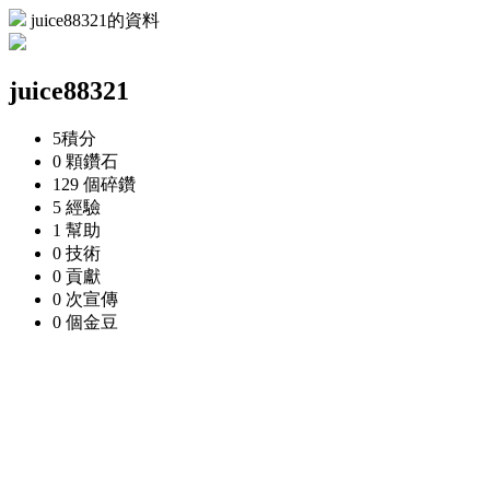
juice88321的資料
juice88321
5
積分
0 顆
鑽石
129 個
碎鑽
5
經驗
1
幫助
0
技術
0
貢獻
0 次
宣傳
0 個
金豆