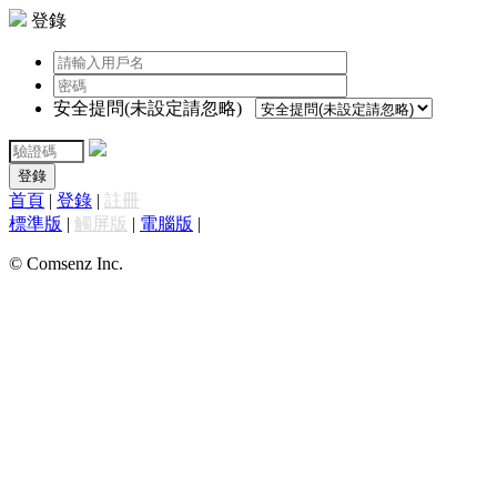
登錄
安全提問(未設定請忽略)
登錄
首頁
|
登錄
|
註冊
標準版
|
觸屏版
|
電腦版
|
© Comsenz Inc.