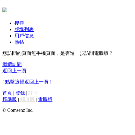
搜尋
版塊列表
用戶信息
熱帖
您訪問的頁面無手機頁面，是否進一步訪問電腦版？
繼續訪問
返回上一頁
[ 點擊這裡返回上一頁 ]
首頁
|
登錄
|
註冊
標準版
|
觸屏版
|
電腦版
|
© Comsenz Inc.