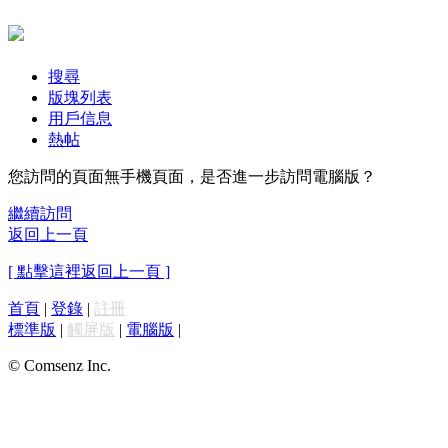
搜尋
版塊列表
用戶信息
熱帖
您訪問的頁面無手機頁面，是否進一步訪問電腦版？
繼續訪問
返回上一頁
[ 點擊這裡返回上一頁 ]
首頁
|
登錄
|
註冊
標準版
|
觸屏版
|
電腦版
|
© Comsenz Inc.