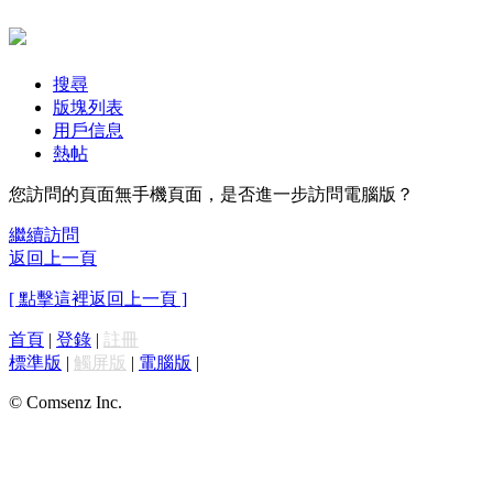
搜尋
版塊列表
用戶信息
熱帖
您訪問的頁面無手機頁面，是否進一步訪問電腦版？
繼續訪問
返回上一頁
[ 點擊這裡返回上一頁 ]
首頁
|
登錄
|
註冊
標準版
|
觸屏版
|
電腦版
|
© Comsenz Inc.