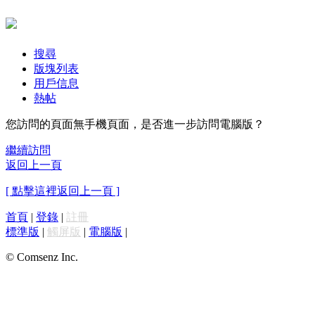
搜尋
版塊列表
用戶信息
熱帖
您訪問的頁面無手機頁面，是否進一步訪問電腦版？
繼續訪問
返回上一頁
[ 點擊這裡返回上一頁 ]
首頁
|
登錄
|
註冊
標準版
|
觸屏版
|
電腦版
|
© Comsenz Inc.