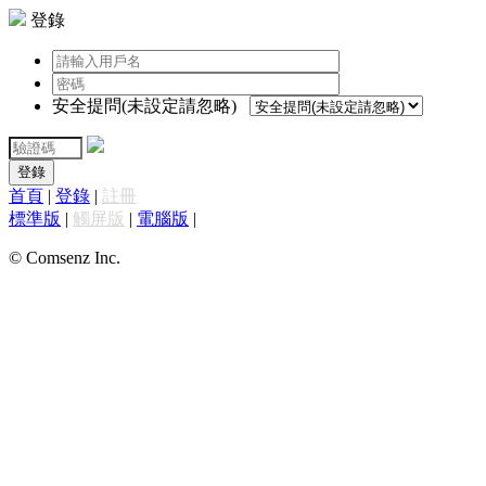
登錄
安全提問(未設定請忽略)
登錄
首頁
|
登錄
|
註冊
標準版
|
觸屏版
|
電腦版
|
© Comsenz Inc.