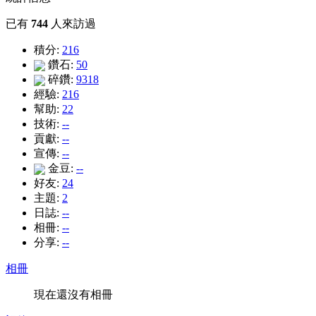
已有
744
人來訪過
積分:
216
鑽石:
50
碎鑽:
9318
經驗:
216
幫助:
22
技術:
--
貢獻:
--
宣傳:
--
金豆:
--
好友:
24
主題:
2
日誌:
--
相冊:
--
分享:
--
相冊
現在還沒有相冊