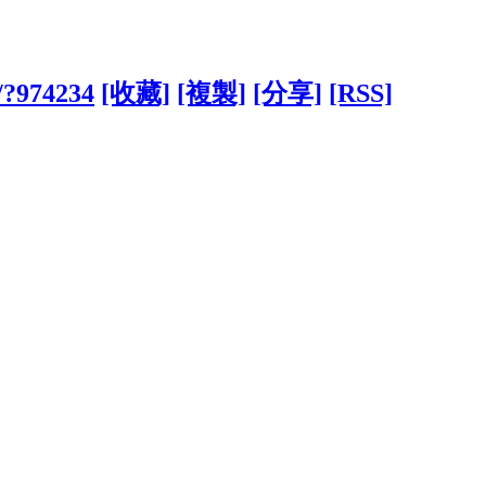
w/?974234
[收藏]
[複製]
[分享]
[RSS]