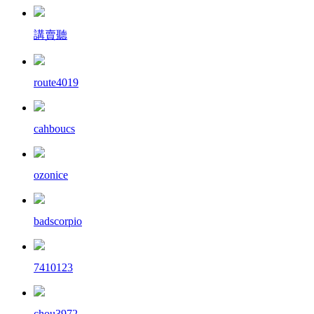
講賣聽
route4019
cahboucs
ozonice
badscorpio
7410123
chou3972