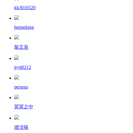
kk3016520
benneking
龍王吾
tryit0212
perseus
冥冥之中
琥洨筱