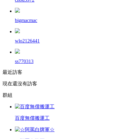
bigmacmac
wlo2126441
ss770313
最近訪客
現在還沒有訪客
群組
百度無償搬運工