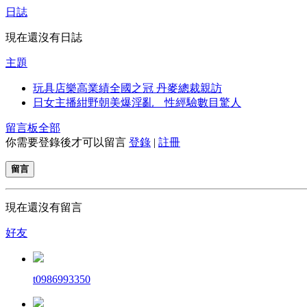
日誌
現在還沒有日誌
主題
玩具店樂高業績全國之冠 丹麥總裁親訪
日女主播紺野朝美爆淫亂 性經驗數目驚人
留言板
全部
你需要登錄後才可以留言
登錄
|
註冊
留言
現在還沒有留言
好友
t0986993350