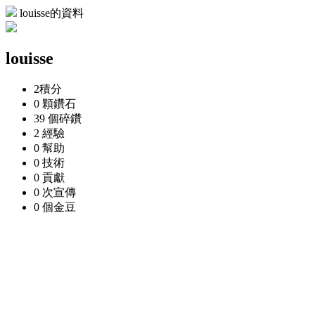
louisse的資料
louisse
2
積分
0 顆
鑽石
39 個
碎鑽
2
經驗
0
幫助
0
技術
0
貢獻
0 次
宣傳
0 個
金豆