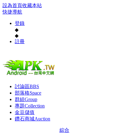
設為首頁
收藏本站
快捷導航
登錄
◆
◆
註冊
討論區
BBS
部落格
Space
群組
Group
專題
Collection
金豆儲值
鑽石商城
Auction
綜合