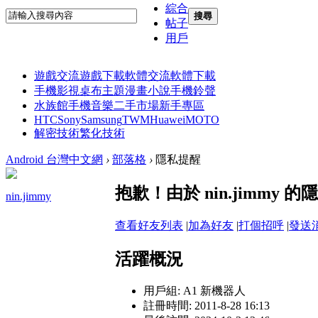
綜合
搜尋
帖子
用戶
遊戲交流
遊戲下載
軟體交流
軟體下載
手機影視
桌布主題
漫畫小說
手機鈴聲
水族館
手機音樂
二手市場
新手專區
HTC
Sony
Samsung
TWM
Huawei
MOTO
解密技術
繁化技術
Android 台灣中文網
›
部落格
›
隱私提醒
抱歉！由於 nin.jimm
nin.jimmy
查看好友列表
|
加為好友
|
打個招呼
|
發送
活躍概況
用戶組:
A1 新機器人
註冊時間: 2011-8-28 16:13