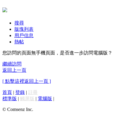
搜尋
版塊列表
用戶信息
熱帖
您訪問的頁面無手機頁面，是否進一步訪問電腦版？
繼續訪問
返回上一頁
[ 點擊這裡返回上一頁 ]
首頁
|
登錄
|
註冊
標準版
|
觸屏版
|
電腦版
|
© Comsenz Inc.