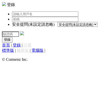
登錄
安全提問(未設定請忽略)
登錄
首頁
|
登錄
|
註冊
標準版
|
觸屏版
|
電腦版
|
© Comsenz Inc.