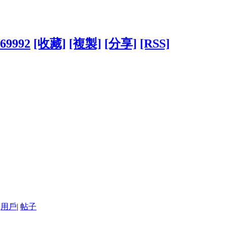
969992
[收藏]
[複製]
[分享]
[RSS]
用戶
|
帖子