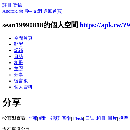
註冊
登錄
Android 台灣中文網
返回首頁
sean19990818的個人空間
https://apk.tw/?
空間首頁
動態
記錄
日誌
相冊
主題
分享
留言板
個人資料
分享
按類型查看:
全部
|
網址
|
視頻
|
音樂
|
Flash
|
日誌
|
相冊
|
圖片
|
投票
|
現在還沒分享