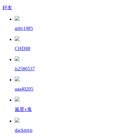
好友
aritv1985
CHD88
is2586537
aaa40205
嵐星x鬼
dackmvp