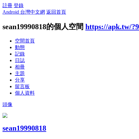
註冊
登錄
Android 台灣中文網
返回首頁
sean19990818的個人空間
https://apk.tw/?
空間首頁
動態
記錄
日誌
相冊
主題
分享
留言板
個人資料
頭像
sean19990818