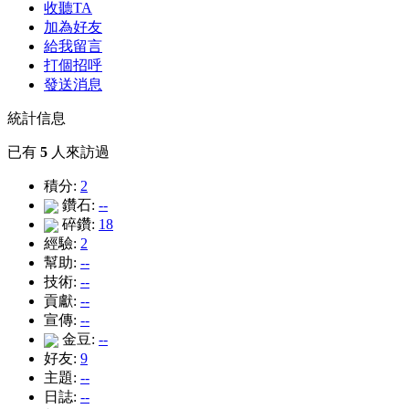
收聽TA
加為好友
給我留言
打個招呼
發送消息
統計信息
已有
5
人來訪過
積分:
2
鑽石:
--
碎鑽:
18
經驗:
2
幫助:
--
技術:
--
貢獻:
--
宣傳:
--
金豆:
--
好友:
9
主題:
--
日誌:
--