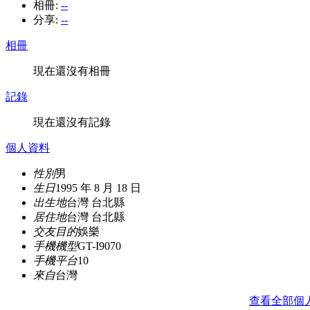
相冊:
--
分享:
--
相冊
現在還沒有相冊
記錄
現在還沒有記錄
個人資料
性別
男
生日
1995 年 8 月 18 日
出生地
台灣 台北縣
居住地
台灣 台北縣
交友目的
娛樂
手機機型
GT-I9070
手機平台
10
來自
台灣
查看全部個