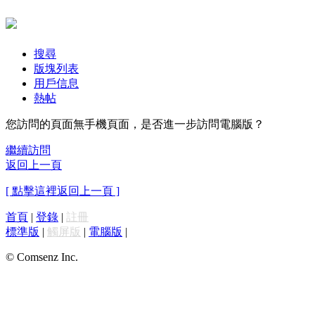
搜尋
版塊列表
用戶信息
熱帖
您訪問的頁面無手機頁面，是否進一步訪問電腦版？
繼續訪問
返回上一頁
[ 點擊這裡返回上一頁 ]
首頁
|
登錄
|
註冊
標準版
|
觸屏版
|
電腦版
|
© Comsenz Inc.