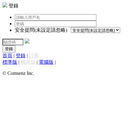
登錄
安全提問(未設定請忽略)
登錄
首頁
|
登錄
|
註冊
標準版
|
觸屏版
|
電腦版
|
© Comsenz Inc.