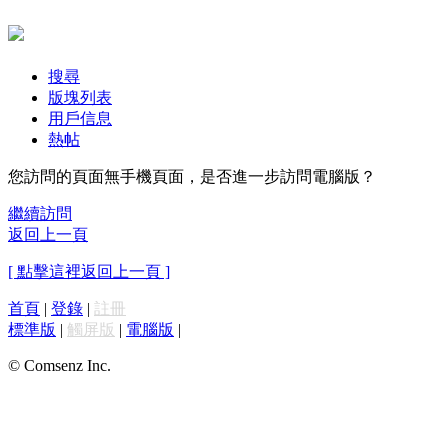
搜尋
版塊列表
用戶信息
熱帖
您訪問的頁面無手機頁面，是否進一步訪問電腦版？
繼續訪問
返回上一頁
[ 點擊這裡返回上一頁 ]
首頁
|
登錄
|
註冊
標準版
|
觸屏版
|
電腦版
|
© Comsenz Inc.