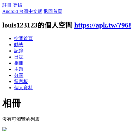
註冊
登錄
Android 台灣中文網
返回首頁
louis123123的個人空間
https://apk.tw/?96
空間首頁
動態
記錄
日誌
相冊
主題
分享
留言板
個人資料
相冊
沒有可瀏覽的列表