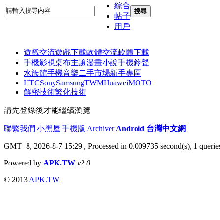
綜合
搜尋
帖子
用戶
遊戲交流
遊戲下載
軟體交流
軟體下載
手機影視
桌布主題
漫畫小說
手機鈴聲
水族館
手機音樂
二手市場
新手專區
HTC
Sony
Samsung
TWM
Huawei
MOTO
解密技術
繁化技術
請先登錄後才能繼續瀏覽
聯繫我們
|
小黑屋
|
手機版
|
Archiver
|
Android 台灣中文網
GMT+8, 2026-8-7 15:29
, Processed in 0.009735 second(s), 1 quer
Powered by
APK.TW
v2.0
© 2013
APK.TW