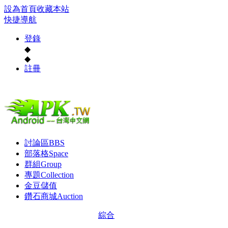
設為首頁
收藏本站
快捷導航
登錄
◆
◆
註冊
討論區
BBS
部落格
Space
群組
Group
專題
Collection
金豆儲值
鑽石商城
Auction
綜合