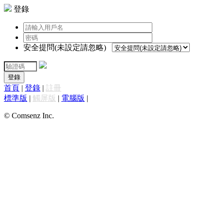
登錄
安全提問(未設定請忽略)
登錄
首頁
|
登錄
|
註冊
標準版
|
觸屏版
|
電腦版
|
© Comsenz Inc.