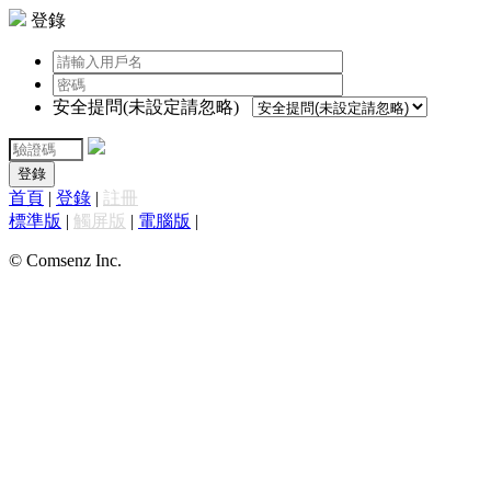
登錄
安全提問(未設定請忽略)
登錄
首頁
|
登錄
|
註冊
標準版
|
觸屏版
|
電腦版
|
© Comsenz Inc.