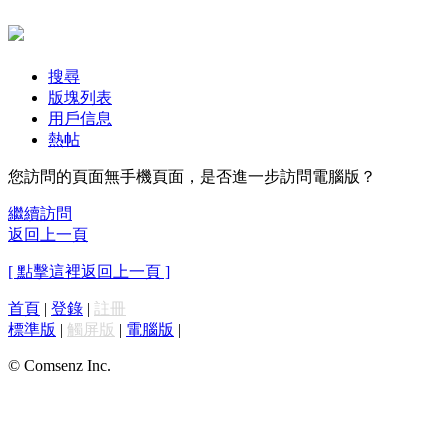
搜尋
版塊列表
用戶信息
熱帖
您訪問的頁面無手機頁面，是否進一步訪問電腦版？
繼續訪問
返回上一頁
[ 點擊這裡返回上一頁 ]
首頁
|
登錄
|
註冊
標準版
|
觸屏版
|
電腦版
|
© Comsenz Inc.