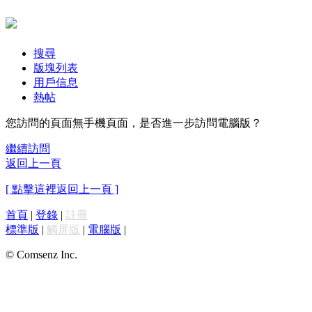
搜尋
版塊列表
用戶信息
熱帖
您訪問的頁面無手機頁面，是否進一步訪問電腦版？
繼續訪問
返回上一頁
[ 點擊這裡返回上一頁 ]
首頁
|
登錄
|
註冊
標準版
|
觸屏版
|
電腦版
|
© Comsenz Inc.