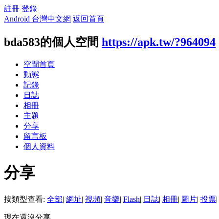
註冊
登錄
Android 台灣中文網
返回首頁
bda583的個人空間
https://apk.tw/?964094
空間首頁
動態
記錄
日誌
相冊
主題
分享
留言板
個人資料
分享
按類型查看:
全部
|
網址
|
視頻
|
音樂
|
Flash
|
日誌
|
相冊
|
圖片
|
投票
|
現在還沒分享