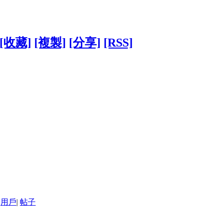
[收藏]
[複製]
[分享]
[RSS]
用戶
|
帖子