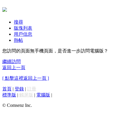
搜尋
版塊列表
用戶信息
熱帖
您訪問的頁面無手機頁面，是否進一步訪問電腦版？
繼續訪問
返回上一頁
[ 點擊這裡返回上一頁 ]
首頁
|
登錄
|
註冊
標準版
|
觸屏版
|
電腦版
|
© Comsenz Inc.