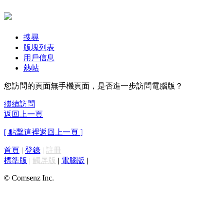
搜尋
版塊列表
用戶信息
熱帖
您訪問的頁面無手機頁面，是否進一步訪問電腦版？
繼續訪問
返回上一頁
[ 點擊這裡返回上一頁 ]
首頁
|
登錄
|
註冊
標準版
|
觸屏版
|
電腦版
|
© Comsenz Inc.