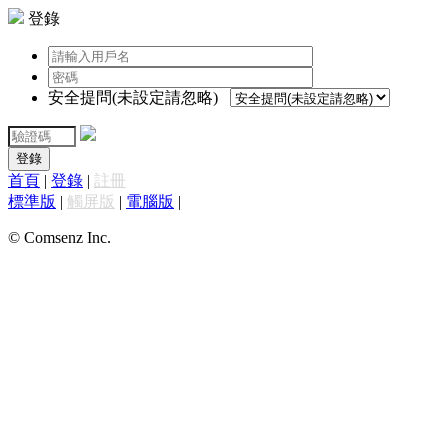
登錄
安全提問(未設定請忽略)
登錄
首頁
|
登錄
|
註冊
標準版
|
觸屏版
|
電腦版
|
© Comsenz Inc.