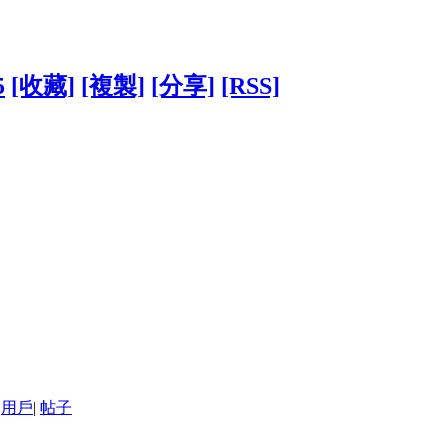
5
[收藏]
[複製]
[分享]
[RSS]
用戶
|
帖子