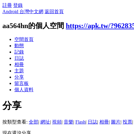
註冊
登錄
Android 台灣中文網
返回首頁
aa564hn的個人空間
https://apk.tw/?96283
空間首頁
動態
記錄
日誌
相冊
主題
分享
留言板
個人資料
分享
按類型查看:
全部
|
網址
|
視頻
|
音樂
|
Flash
|
日誌
|
相冊
|
圖片
|
投票
|
現在還沒分享