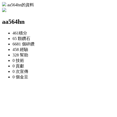
aa564hn的資料
aa564hn
461
積分
65 顆
鑽石
6681 個
碎鑽
458
經驗
328
幫助
0
技術
0
貢獻
0 次
宣傳
0 個
金豆