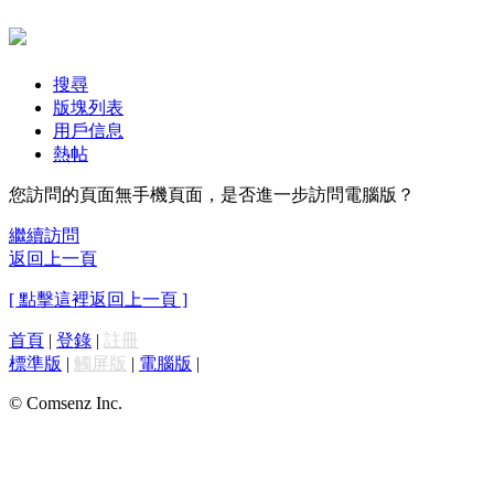
搜尋
版塊列表
用戶信息
熱帖
您訪問的頁面無手機頁面，是否進一步訪問電腦版？
繼續訪問
返回上一頁
[ 點擊這裡返回上一頁 ]
首頁
|
登錄
|
註冊
標準版
|
觸屏版
|
電腦版
|
© Comsenz Inc.