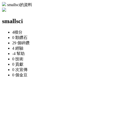
smallsci的資料
smallsci
4
積分
0 顆
鑽石
29 個
碎鑽
4
經驗
-4
幫助
0
技術
0
貢獻
0 次
宣傳
0 個
金豆