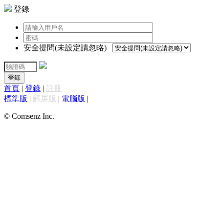
登錄
安全提問(未設定請忽略)
登錄
首頁
|
登錄
|
註冊
標準版
|
觸屏版
|
電腦版
|
© Comsenz Inc.