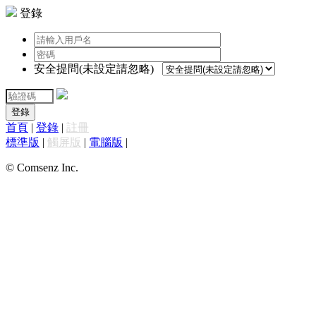
登錄
安全提問(未設定請忽略)
登錄
首頁
|
登錄
|
註冊
標準版
|
觸屏版
|
電腦版
|
© Comsenz Inc.