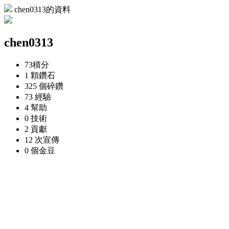
chen0313的資料
chen0313
73
積分
1 顆
鑽石
325 個
碎鑽
73
經驗
4
幫助
0
技術
2
貢獻
12 次
宣傳
0 個
金豆