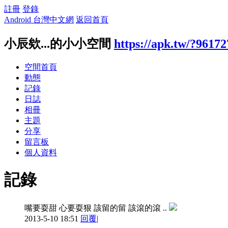
註冊
登錄
Android 台灣中文網
返回首頁
小辰欸...的小小空間
https://apk.tw/?96172
空間首頁
動態
記錄
日誌
相冊
主題
分享
留言板
個人資料
記錄
嘴要耍甜 心要耍狠 該留的留 該滾的滾 ..
2013-5-10 18:51
回覆
|