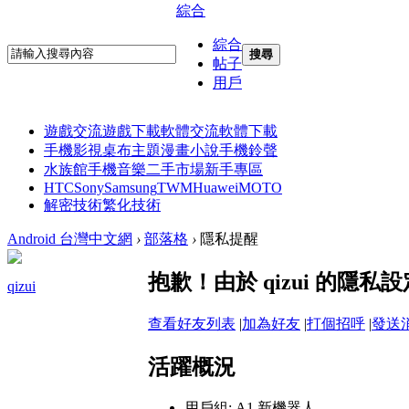
綜合
綜合
搜尋
帖子
用戶
遊戲交流
遊戲下載
軟體交流
軟體下載
手機影視
桌布主題
漫畫小說
手機鈴聲
水族館
手機音樂
二手市場
新手專區
HTC
Sony
Samsung
TWM
Huawei
MOTO
解密技術
繁化技術
Android 台灣中文網
›
部落格
›
隱私提醒
抱歉！由於 qizui 的隱
qizui
查看好友列表
|
加為好友
|
打個招呼
|
發送
活躍概況
用戶組:
A1 新機器人