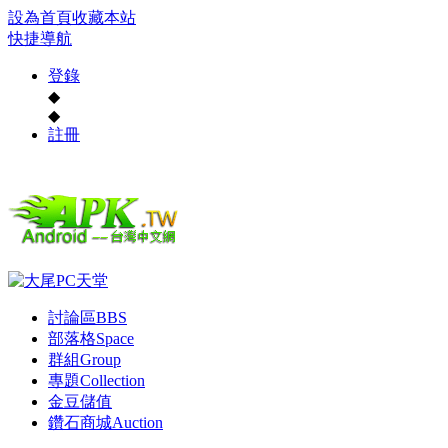
設為首頁
收藏本站
快捷導航
登錄
◆
◆
註冊
討論區
BBS
部落格
Space
群組
Group
專題
Collection
金豆儲值
鑽石商城
Auction