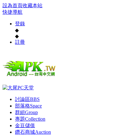
設為首頁
收藏本站
快捷導航
登錄
◆
◆
註冊
討論區
BBS
部落格
Space
群組
Group
專題
Collection
金豆儲值
鑽石商城
Auction