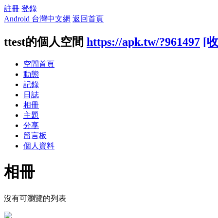
註冊
登錄
Android 台灣中文網
返回首頁
ttest的個人空間
https://apk.tw/?961497
[
空間首頁
動態
記錄
日誌
相冊
主題
分享
留言板
個人資料
相冊
沒有可瀏覽的列表