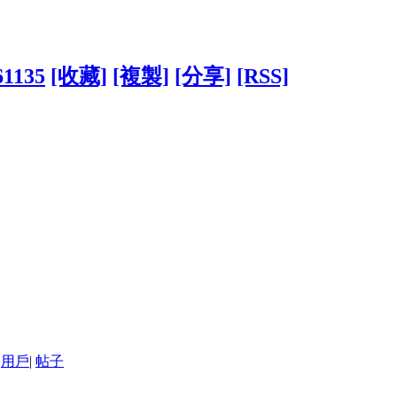
61135
[收藏]
[複製]
[分享]
[RSS]
用戶
|
帖子