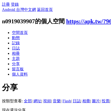
註冊
登錄
Android 台灣中文網
返回首頁
n0919039907的個人空間
https://apk.tw/?9
空間首頁
動態
記錄
日誌
相冊
主題
分享
留言板
個人資料
分享
按類型查看:
全部
|
網址
|
視頻
|
音樂
|
Flash
|
日誌
|
相冊
|
圖片
|
投票
|
現在還沒分享