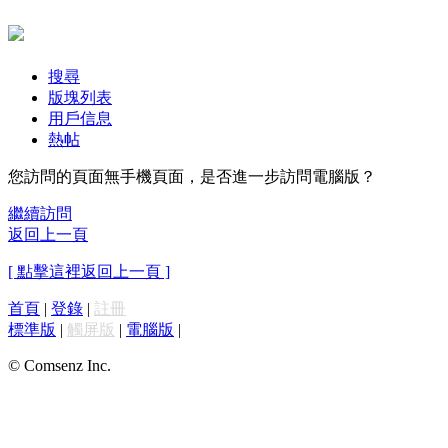
搜尋
版塊列表
用戶信息
熱帖
您訪問的頁面無手機頁面，是否進一步訪問電腦版？
繼續訪問
返回上一頁
[ 點擊這裡返回上一頁 ]
首頁
|
登錄
|
註冊
標準版
|
觸屏版
|
電腦版
|
© Comsenz Inc.