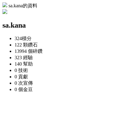
sa.kana的資料
sa.kana
324
積分
122 顆
鑽石
13994 個
碎鑽
323
經驗
140
幫助
0
技術
0
貢獻
0 次
宣傳
0 個
金豆