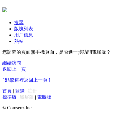
搜尋
版塊列表
用戶信息
熱帖
您訪問的頁面無手機頁面，是否進一步訪問電腦版？
繼續訪問
返回上一頁
[ 點擊這裡返回上一頁 ]
首頁
|
登錄
|
註冊
標準版
|
觸屏版
|
電腦版
|
© Comsenz Inc.