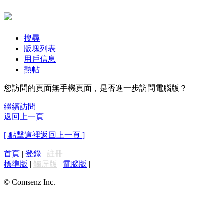
搜尋
版塊列表
用戶信息
熱帖
您訪問的頁面無手機頁面，是否進一步訪問電腦版？
繼續訪問
返回上一頁
[ 點擊這裡返回上一頁 ]
首頁
|
登錄
|
註冊
標準版
|
觸屏版
|
電腦版
|
© Comsenz Inc.