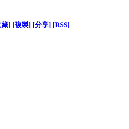
收藏]
[複製]
[分享]
[RSS]