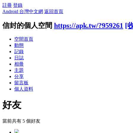
註冊
登錄
Android 台灣中文網
返回首頁
信封的個人空間
https://apk.tw/?959261
[
空間首頁
動態
記錄
日誌
相冊
主題
分享
留言板
個人資料
好友
當前共有
5
個好友