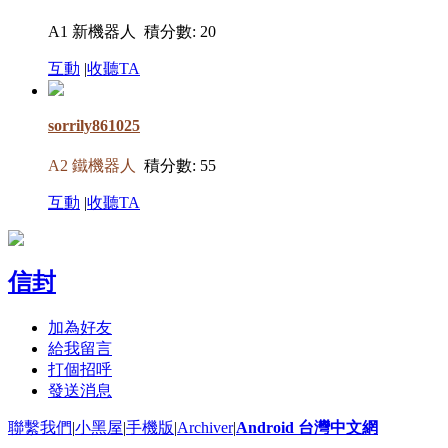
A1 新機器人
積分數: 20
互動
|
收聽TA
sorrily861025
A2 鐵機器人
積分數: 55
互動
|
收聽TA
信封
加為好友
給我留言
打個招呼
發送消息
聯繫我們
|
小黑屋
|
手機版
|
Archiver
|
Android 台灣中文網