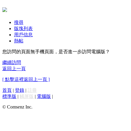
搜尋
版塊列表
用戶信息
熱帖
您訪問的頁面無手機頁面，是否進一步訪問電腦版？
繼續訪問
返回上一頁
[ 點擊這裡返回上一頁 ]
首頁
|
登錄
|
註冊
標準版
|
觸屏版
|
電腦版
|
© Comsenz Inc.