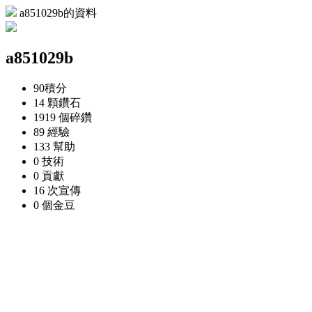
a851029b的資料
a851029b
90
積分
14 顆
鑽石
1919 個
碎鑽
89
經驗
133
幫助
0
技術
0
貢獻
16 次
宣傳
0 個
金豆