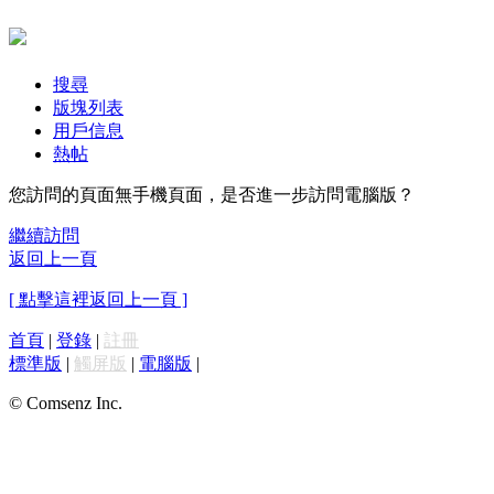
搜尋
版塊列表
用戶信息
熱帖
您訪問的頁面無手機頁面，是否進一步訪問電腦版？
繼續訪問
返回上一頁
[ 點擊這裡返回上一頁 ]
首頁
|
登錄
|
註冊
標準版
|
觸屏版
|
電腦版
|
© Comsenz Inc.