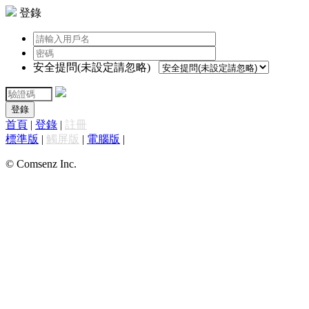
登錄
安全提問(未設定請忽略)
登錄
首頁
|
登錄
|
註冊
標準版
|
觸屏版
|
電腦版
|
© Comsenz Inc.