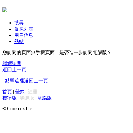
搜尋
版塊列表
用戶信息
熱帖
您訪問的頁面無手機頁面，是否進一步訪問電腦版？
繼續訪問
返回上一頁
[ 點擊這裡返回上一頁 ]
首頁
|
登錄
|
註冊
標準版
|
觸屏版
|
電腦版
|
© Comsenz Inc.