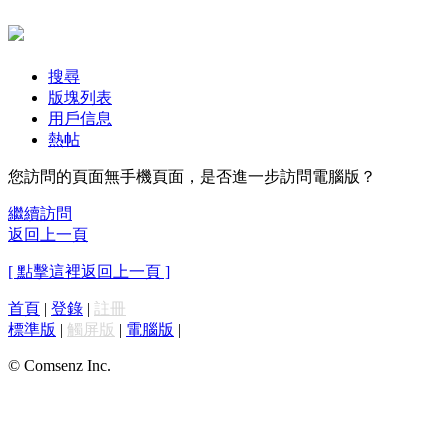
搜尋
版塊列表
用戶信息
熱帖
您訪問的頁面無手機頁面，是否進一步訪問電腦版？
繼續訪問
返回上一頁
[ 點擊這裡返回上一頁 ]
首頁
|
登錄
|
註冊
標準版
|
觸屏版
|
電腦版
|
© Comsenz Inc.